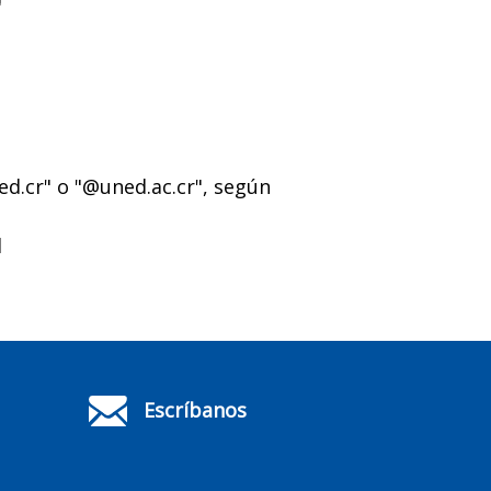
d.cr" o "@uned.ac.cr", según
l
Escríbanos